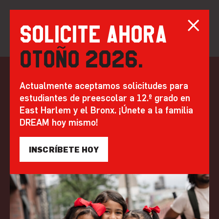
Solicite ahora
Otoño 2026.
saltar
al
VIDEO: Devils y
Actualmente aceptamos solicitudes para
contenido
estudiantes de preescolar a 12.º grado en
DREAM se asocian
East Harlem y el Bronx. ¡Únete a la familia
para un día de
DREAM hoy mismo!
servicio en Newark
INSCRÍBETE HOY
Por Gran Creyente | 7 de agosto de 2018
EN LAS NOTICIAS