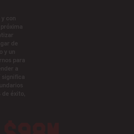
 y con
a próxima
tizar
ugar de
o y un
rnos para
ender a
significa
cundarios
 de éxito,
$98M