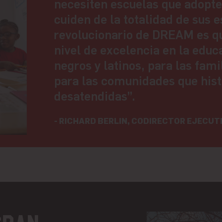
necesiten escuelas que adopte
cuiden de la totalidad de sus e
revolucionario de DREAM es q
nivel de excelencia en la educ
negros y latinos, para las fami
para las comunidades que his
desatendidas”.
- RICHARD BERLIN, CODIRECTOR EJECUT