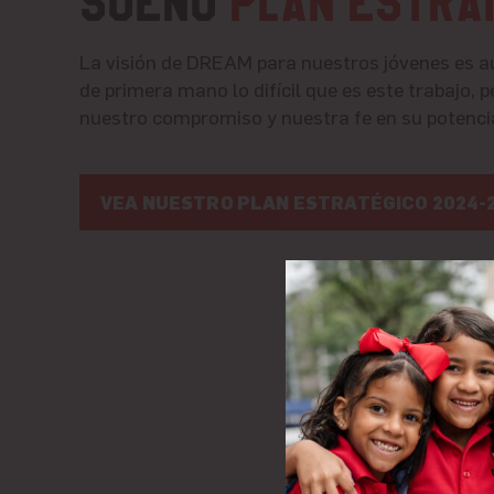
SUEÑO
Plan estra
La visión de DREAM para nuestros jóvenes es 
de primera mano lo difícil que es este trabajo,
nuestro compromiso y nuestra fe en su potencia
VEA NUESTRO PLAN ESTRATÉGICO 2024-