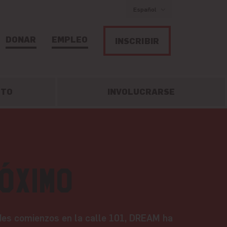
Español
DONAR
EMPLEO
INSCRIBIR
CTO
INVOLUCRARSE
óximo
es comienzos en la calle 101, DREAM ha