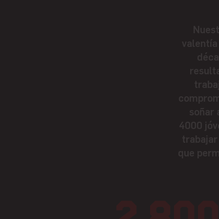
Nuest
valentía
déca
result
traba
compromi
soñar 
4000 jóv
trabajar
que permi
2,80