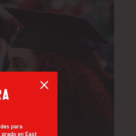
ra
udes para
º grado en East