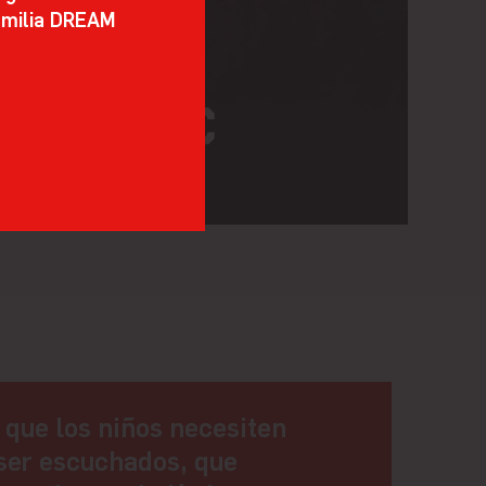
familia DREAM
 que los niños necesiten
 ser escuchados, que