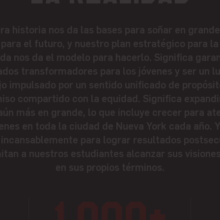
ra historia nos da las bases para soñar en grande
 para el futuro, y nuestro plan estratégico para l
da nos da el modelo para hacerlo. Significa garan
ados transformadores para los jóvenes y ser un l
jo impulsado por un sentido unificado de propósit
so compartido con la equidad. Significa expandi
aún más en grande, lo que incluye crecer para at
enes en toda la ciudad de Nueva York cada año. Y 
 incansablemente para lograr resultados postse
tan a nuestros estudiantes alcanzar sus visiones
en sus propios términos.
0
1,000+