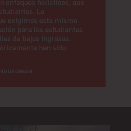
n enfoques holísticos, que
studiantes. Lo
ue exigimos este mismo
ación para los estudiantes
lias de bajos ingresos,
tóricamente han sido
IVO DE DREAM