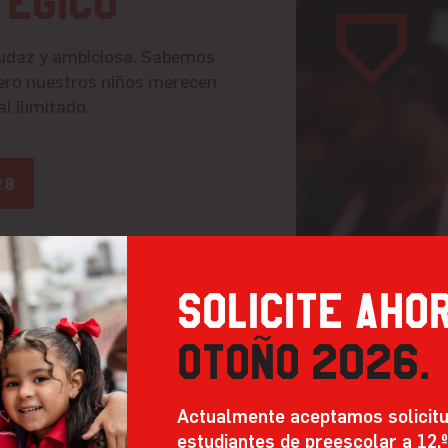
tégico
audaz y ambiciosa. Sabemos
 pero nuestros niños merecen
l ilimitado.
28
Solicite aho
Otoño 2026.
Actualmente aceptamos solicit
estudiantes de preescolar a 12.