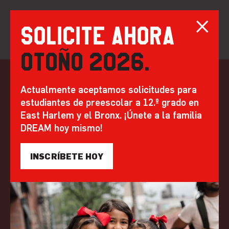
Solicite ahora
Otoño 2026.
saltar
al
Doblando el arco:
Actualmente aceptamos solicitudes para
contenido
estudiantes de preescolar a 12.º grado en
Plan estratégico
East Harlem y el Bronx. ¡Únete a la familia
2024-2028 de
DREAM hoy mismo!
DREAM
INSCRÍBETE HOY
Por DREAM | 22 de mayo de 2024
MISIÓN E IMPACTO